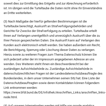
soweit dies zur Ermittlung des Entgelts und zur Abrechnung erforderlich
ist. Im übrigen wird die Turteltaube die Daten nicht ohne Ihr Einverständnis
an Dritte weiterleiten.
(3) Nach Maßgabe der hierfür geltenden Bestimmungen ist die
Turteltaube berechtigt, Auskunft an Strafverfolgungsbehörden und
Gerichte für Zwecke der Strafverfolgung zu erteilen. Turteltaube erteilt
Ihnen auf Verlangen unentgeltlich und unverzüglich Auskunft über die zu
Ihrer Person gespeicherten Daten. Die Auskunft kann auf Verlangen des
Kunden auch elektronisch erteilt werden. Sie haben außerdem ein Recht,
die Berichtigung, Sperrung oder Löschung dieser Daten zu verlangen.
Hierzu sowie zu weiteren Fragen zum Thema Datenschutz können Sie
sich jederzeit unter der im Impressum angegebenen Adresse an uns
wenden. Des Weiteren steht Ihnen ein Beschwerderecht bei der
zuständigen Aufsichtsbehörde zu. Zuständige Aufsichtsbehörde in
datenschutzrechtlichen Fragen ist der Landesdatenschutzbeauftragte des
Bundeslandes, in dem unser Unternehmen seinen Sitz hat. Eine Liste der
Datenschutzbeauftragten sowie deren Kontaktdaten können folgendem
Link entnommen werden:
https://www.bfdi.bund.de/DE/Infothek/Anschriften_Links/anschriften_links-
node.html.
(4) Auf unseren Internetseiten werden mit Hilfe von google analytics