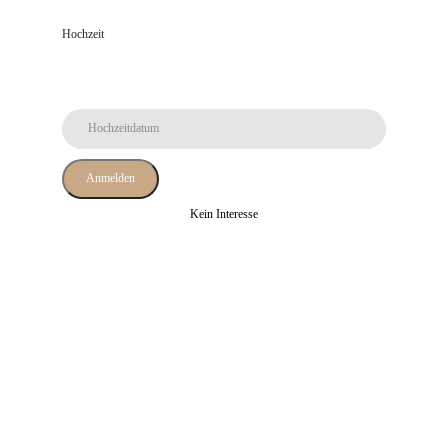
verdienst.
Hochzeit
Tailored for You
Unsere Schneiderinnen sind spezialisiert auf Braut- und Hochzeitsmode. So
sitzt am Ende nicht nur das Kleid perfekt – sondern auch das Gefühl.
Guided by Style
Wir beraten Dich Individuell ehrlich und mit einem feinen Gespür für Deinen
Anmelden
Style. Du entscheidest, was sich richtig anfühlt - wir sind da, um Dich sicher
zu begleiten.
Kein Interesse
Haben wir Dein Interesse geweckt?
Dann komme vorbei und finde für Deinen