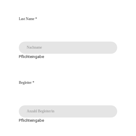
Dein Stil wird dabei so abgestimmt, dass er harmonisch zum Brautkleid passt
- ohne dabei den eigenen Charakter zu verlieren.
Last Name
*
Viele unserer Anzüge lassen sich auch nach der Hochzeit vielseitig tragen - für
besondere Anlässe oder stilvoll im Business.
Galerie Herren
Pflichteingabe
Folge uns auf Instagram
Folge uns auf Instagram
Folge uns auf Instagram
Begleiter
*
Feel at Home
Eine ruhige, warme Atmosphäre ist für uns essenziell. Wir schaffen Raum, in
dem Du ganz bei Dir sein kannst - entspannt, offen und echt.
Space to Be You
Pflichteingabe
Du stehst im Mittelpunkt - ohne Ablenkung, ohne Druck. Unsere großzügigen
Räumlichkeiten geben Dir und Deinen Liebsten Privatsphäre, wie Du sie