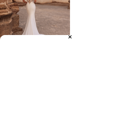
Fit and Flare
Extravagant, sexy und glamourös.
Clean Aesthetic
Minimalistisch. Elegant. Timeless.
Klare Linien und exklusive Stoffe
treffen auf pure Eleganz – ein Look für
die Bride, die Clean Aesthetic liebt.